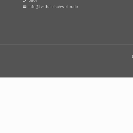
5801
info@tv-thaleischweiler.de