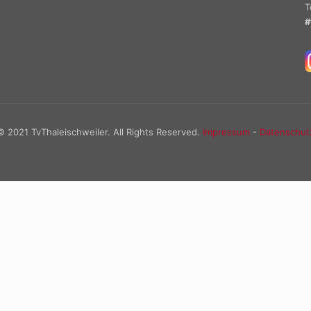
T
#
© 2021 TvThaleischweiler. All Rights Reserved.
Impressum
-
Datenschut