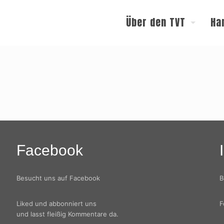
Über den TVT
Ha
Facebook
Besucht uns auf Facebook
B
Liked und abbonniert uns
F
und lasst fleißig Kommentare da.